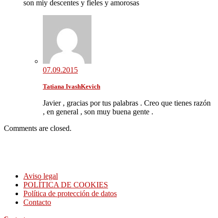
son miy descentes y fieles y amorosas
07.09.2015
Tatiana IvashKevich
Javier , gracias por tus palabras . Creo que tienes razón
, en general , son muy buena gente .
Comments are closed.
Servicio de nuestra agencia matrimonial rusa esta enfocado en la búsqueda
personalizada de pareja.Nuestra Agencia matrimonial rusa funciona en todo
territorio de España
Aviso legal
POLÍTICA DE COOKIES
Política de protección de datos
Contacto