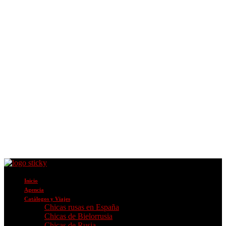
Inicio
Agencia
Catálogos y Viajes
Chicas rusas en España
Chicas de Bielorrusia
Chicas de Rusia