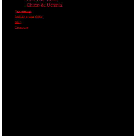
Chicas de Ucrania
Девушкам
Invitar a una chica
Blog
Contacto