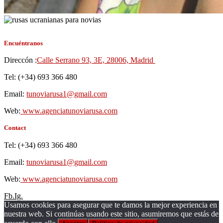
Encuéntranos
Direccón :
Calle Serrano 93, 3E, 28006, Madrid
Tel: (+34) 693 366 480
Email:
tunoviarusa1@gmail.com
Web:
www.agenciatunoviarusa.com
Contact
Tel: (+34) 693 366 480
Email:
tunoviarusa1@gmail.com
Web:
www.agenciatunoviarusa.com
Fb.
Ig.
Usamos cookies para asegurar que te damos la mejor experiencia en
nuestra web. Si continúas usando este sitio, asumiremos que estás de