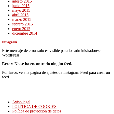
agosto 2015
junio 2015
mayo 2015
abril 2015
marzo 2015
febrero 2015
enero 2015
diciembre 2014
Instagram
Este mensaje de error solo es visible para los administradores de
WordPress
Error: No se ha encontrado ningún feed.
Por favor, ve a la página de ajustes de Instagram Feed para crear un
feed.
Servicio de nuestra agencia matrimonial rusa esta enfocado en la búsqueda
personalizada de pareja.Nuestra Agencia matrimonial rusa funciona en todo
territorio de España
Aviso legal
POLÍTICA DE COOKIES
Política de protección de datos