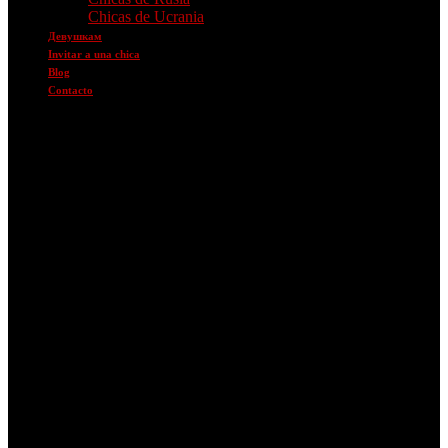
Chicas de Ucrania
Девушкам
Invitar a una chica
Blog
Contacto