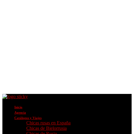
Inicio
Agencia
Catálogos y Viajes
Chicas rusas en España
Chicas de Bielorrusia
Chicas de Rusia