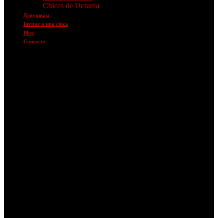
Chicas de Ucrania
Девушкам
Invitar a una chica
Blog
Contacto