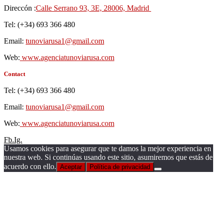
Direccón :
Calle Serrano 93, 3E, 28006, Madrid
Tel: (+34) 693 366 480
Email:
tunoviarusa1@gmail.com
Web:
www.agenciatunoviarusa.com
Contact
Tel: (+34) 693 366 480
Email:
tunoviarusa1@gmail.com
Web:
www.agenciatunoviarusa.com
Fb.
Ig.
Usamos cookies para asegurar que te damos la mejor experiencia en
nuestra web. Si continúas usando este sitio, asumiremos que estás de
acuerdo con ello.
Aceptar
Política de privacidad