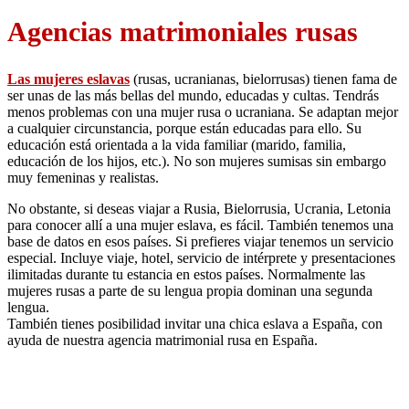
Agencias matrimoniales rusas
Las mujeres eslavas
(rusas, ucranianas, bielorrusas) tienen fama de
ser unas de las más bellas del mundo, educadas y cultas. Tendrás
menos problemas con una mujer rusa o ucraniana. Se adaptan mejor
a cualquier circunstancia, porque están educadas para ello. Su
educación está orientada a la vida familiar (marido, familia,
educación de los hijos, etc.). No son mujeres sumisas sin embargo
muy femeninas y realistas.
No obstante, si deseas viajar a Rusia, Bielorrusia, Ucrania, Letonia
para conocer allí a una mujer eslava, es fácil. También tenemos una
base de datos en esos países. Si prefieres
viajar tenemos un servicio
especial. Incluye viaje, hotel, servicio de intérprete y presentaciones
ilimitadas durante tu estancia en estos países. Normalmente las
mujeres rusas a parte de su lengua propia dominan una segunda
lengua.
También tienes posibilidad invitar una chica eslava a España, con
ayuda de nuestra agencia matrimonial rusa en España
.
Servicio de nuestra agencia matrimonial rusa esta enfocado en la búsqueda
personalizada de pareja.Nuestra Agencia matrimonial rusa funciona en todo
territorio de España