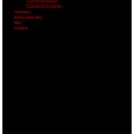
Chicas de Rusia
Chicas de Ucrania
Девушкам
Invitar a una chica
Blog
Contacto